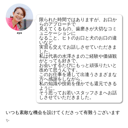
限られた時間ではありますが、お口か
らのアプローチで
見えてくるもの、歯磨きが大切なコミ
ュニケーションに
aya
なること、ヒトのお口と犬のお口の違
いなど
実習も交えてお話しさせていただきま
した。
私は代表の水澤さまのご経験や価値観
がとっても好きで、
お会いするたびにもっと頑張りたいと
改めて思うんです。
このお仕事を通して出逢うさまざまな
方へ感謝をしながら、
私の知識や技術を僅かでも還元できる
ように。
そう思ってお若いスタッフさまへお話
しさせていただきました。
いつも素敵な機会を設けてくださって有難うございます
✨