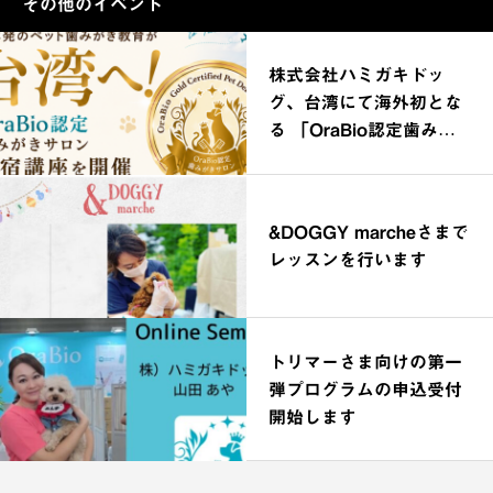
その他のイベント
株式会社ハミガキドッ
グ、台湾にて海外初とな
る 「OraBio認定歯みが
きサロン合宿講座」を開
催
&DOGGY marcheさまで
レッスンを行います
トリマーさま向けの第一
弾プログラムの申込受付
開始します