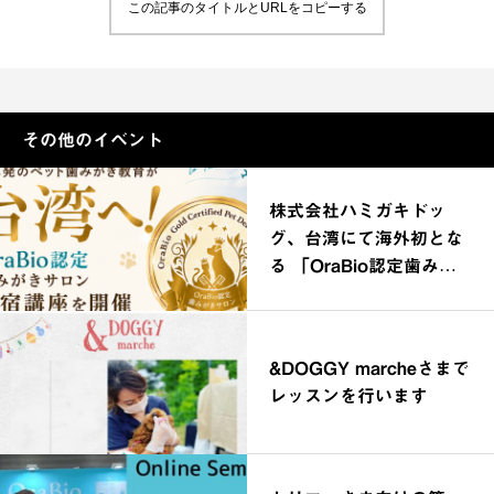
この記事のタイトルとURLをコピーする
その他のイベント
株式会社ハミガキドッ
グ、台湾にて海外初とな
る 「OraBio認定歯みが
きサロン合宿講座」を開
催
&DOGGY marcheさまで
レッスンを行います