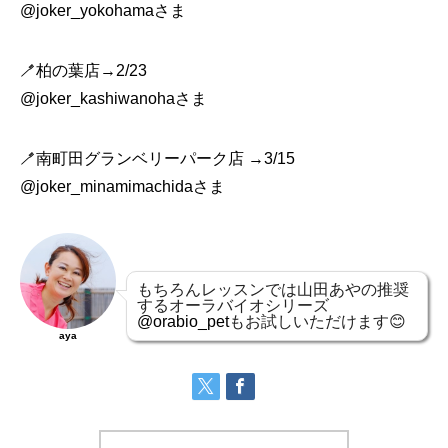
@joker_yokohama
さま
🪥柏の葉店→2/23
@joker_kashiwanoha
さま
🪥南町田グランベリーパーク店 →3/15
@joker_minamimachida
さま
もちろんレッスンでは山田あやの推奨
するオーラバイオシリーズ
@orabio_pet
もお試しいただけます😊
aya