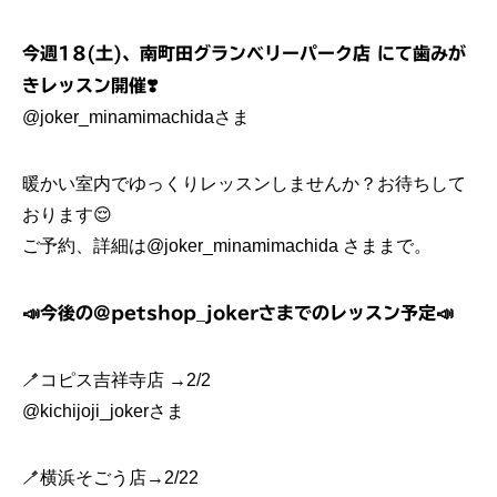
今週18(土)、南町田グランベリーパーク店 にて歯みが
きレッスン開催❣️
@joker_minamimachida
さま
暖かい室内でゆっくりレッスンしませんか？お待ちして
おります😌
ご予約、詳細は
@joker_minamimachida
さままで。
📣今後の
@petshop_joker
さまでのレッスン予定📣
🪥コピス吉祥寺店 →2/2
@kichijoji_joker
さま
🪥横浜そごう店→2/22