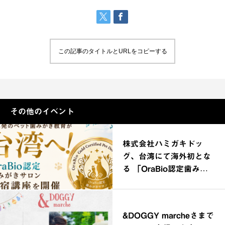
この記事のタイトルとURLをコピーする
その他のイベント
株式会社ハミガキドッ
グ、台湾にて海外初とな
る 「OraBio認定歯みが
きサロン合宿講座」を開
催
&DOGGY marcheさまで