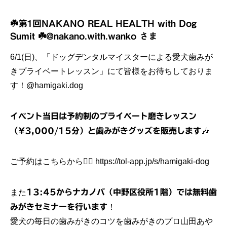
☘️第1回NAKANO REAL HEALTH with Dog
Sumit ☘️
@nakano.with.wanko
さま
6/1(日)、「ドッグデンタルマイスターによる愛犬歯みが
きプライベートレッスン」にて皆様をお待ちしておりま
す！
@hamigaki.dog
イベント当日は予約制のプライベート磨きレッスン
（¥3,000/15分）と歯みがきグッズを販売します
🎶
ご予約はこちらから💁‍♀️
https://tol-app.jp/s/hamigaki-dog
また
13:45からナカノバ（中野区役所1階）では無料歯
みがきセミナーを行います
！
愛犬の毎日の歯みがきのコツを歯みがきのプロ山田あや