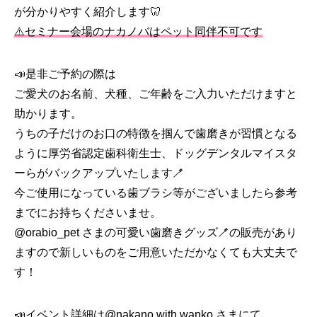
が分かりやすく紹介します🦷
⚠️セミナー会場のナカノバはペット同伴不可です
📣是非ご予約の際は
ご愛犬のお名前、犬種、ご年齢をご入力いただけますと
助かります。
うちの子だけのお口の特徴を掴んで歯磨きが習慣となる
ように厚労省認定歯科衛生士、ドッグデンタルマイスタ
ーらがバックアップいたします🪥
今ご使用になっている歯ブラシ等がございましたら参考
までにお持ちくださいませ。
@orabio_pet
さまの可愛い歯磨きグッズ🪥の販売があり
ますので新しいものをご用意いただかなくても大丈夫で
す！
📣イベント詳細は
@nakano.with.wanko
さまにて