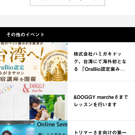
その他のイベント
株式会社ハミガキドッ
グ、台湾にて海外初とな
る 「OraBio認定歯みが
きサロン合宿講座」を開
催
&DOGGY marcheさまで
レッスンを行います
トリマーさま向けの第一