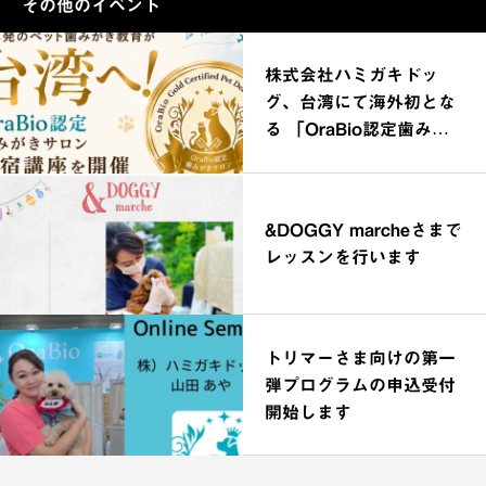
その他のイベント
株式会社ハミガキドッ
グ、台湾にて海外初とな
る 「OraBio認定歯みが
きサロン合宿講座」を開
催
&DOGGY marcheさまで
レッスンを行います
トリマーさま向けの第一
弾プログラムの申込受付
開始します