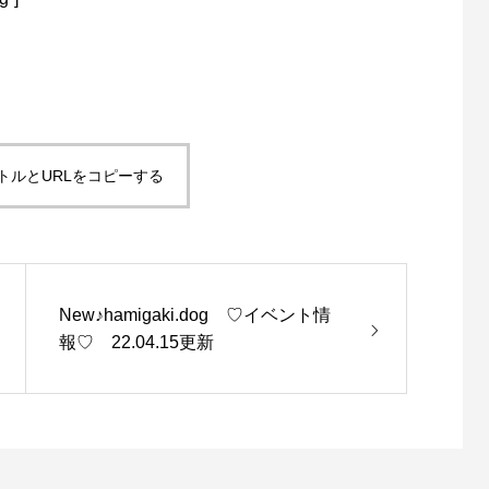
。
トルとURLをコピーする
New♪hamigaki.dog ♡イベント情
報♡ 22.04.15更新